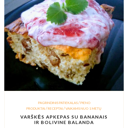
/
PAGRINDINIS PATIEKALAS
PIENO
/
/
PRODUKTAI
RECEPTAI
VAIKAMS NUO 1 METŲ
VARŠKĖS APKEPAS SU BANANAIS
IR BOLIVINE BALANDA