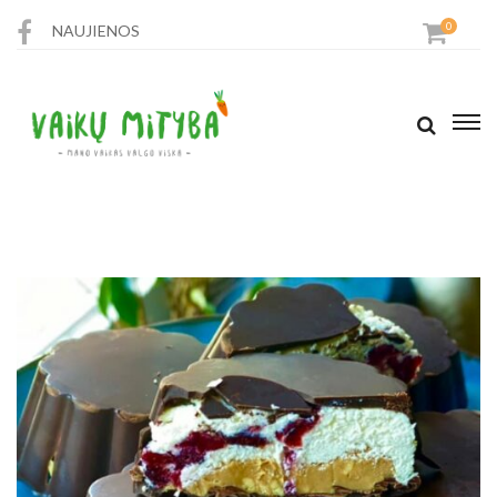
0
NAUJIENOS
PARDUOTUVĖ
RECEPTAI
STRAIPSNIAI
KONTAKTAI