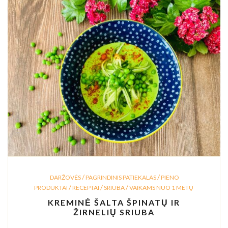
/
/
DARŽOVĖS
PAGRINDINIS PATIEKALAS
PIENO
/
/
/
PRODUKTAI
RECEPTAI
SRIUBA
VAIKAMS NUO 1 METŲ
KREMINĖ ŠALTA ŠPINATŲ IR
ŽIRNELIŲ SRIUBA