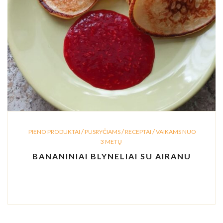
/
/
/
PIENO PRODUKTAI
PUSRYČIAMS
RECEPTAI
VAIKAMS NUO
3 METŲ
BANANINIAI BLYNELIAI SU AIRANU