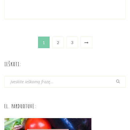
1
2
3
IEŠKOTI:
EL. PARDUOTUVĖ: