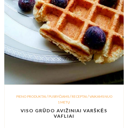
/
/
/
PIENO PRODUKTAI
PUSRYČIAMS
RECEPTAI
VAIKAMS NUO
1 METŲ
VISO GRŪDO AVIŽINIAI VARŠKĖS
VAFLIAI