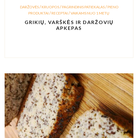
/
/
/
DARŽOVĖS
KRUOPOS
PAGRINDINIS PATIEKALAS
PIENO
/
/
PRODUKTAI
RECEPTAI
VAIKAMS NUO 1 METŲ
GRIKIŲ, VARŠKĖS IR DARŽOVIŲ
APKEPAS