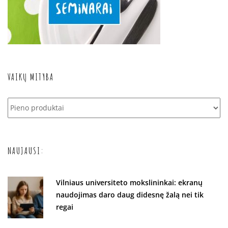
VAIKŲ MITYBA
Vaikų
mityba
NAUJAUSI:
Vilniaus universiteto mokslininkai: ekranų
naudojimas daro daug didesnę žalą nei tik
regai