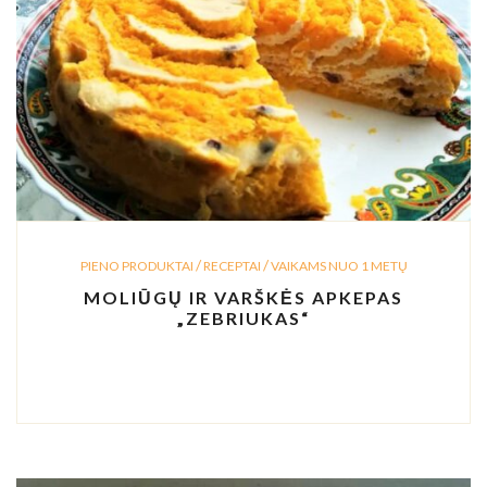
/
/
PIENO PRODUKTAI
RECEPTAI
VAIKAMS NUO 1 METŲ
MOLIŪGŲ IR VARŠKĖS APKEPAS
„ZEBRIUKAS“