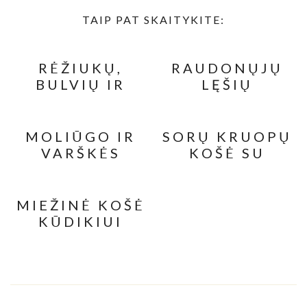
TAIP PAT SKAITYKITE:
RĖŽIUKŲ,
RAUDONŲJŲ
BULVIŲ IR
LĘŠIŲ
CUKINIJŲ
MALTINUKAI
TYRĖ
SU
KEPINTOMIS
MOLIŪGO IR
SORŲ KRUOPŲ
MORKOMIS
VARŠKĖS
KOŠĖ SU
APKEPAS
DARŽOVĖMIS
MIEŽINĖ KOŠĖ
KŪDIKIUI