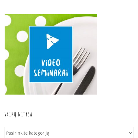
VAIKŲ MITYBA
Vaikų
mityba