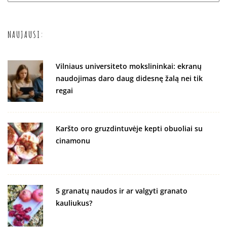
NAUJAUSI:
Vilniaus universiteto mokslininkai: ekranų
naudojimas daro daug didesnę žalą nei tik
regai
Karšto oro gruzdintuvėje kepti obuoliai su
cinamonu
5 granatų naudos ir ar valgyti granato
kauliukus?