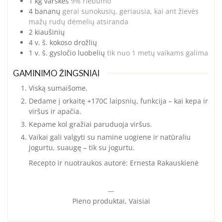
1
kg
varškės
9% riebumo
4
bananų
gerai sunokusių, geriausia, kai ant žievės
mažų rudų dėmelių atsiranda
2
kiaušinių
4
v. š.
kokoso drožlių
1
v. š.
gysločio luobelių
tik nuo 1 metų vaikams galima
GAMINIMO ŽINGSNIAI
Viską sumaišome.
Dedame į orkaitę +170C laipsnių, funkcija – kai kepa ir
viršus ir apačia.
Kepame kol gražiai paruduoja viršus.
Vaikai gali valgyti su namine uogiene ir natūraliu
jogurtu, suaugę – tik su jogurtu.
Recepto ir nuotraukos autorė: Ernesta Rakauskienė
—
Pieno produktai, Vaisiai