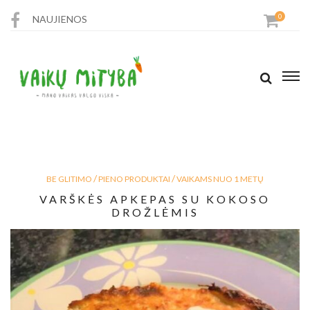
0
NAUJIENOS
PARDUOTUVĖ
RECEPTAI
STRAIPSNIAI
/
/
BE GLITIMO
PIENO PRODUKTAI
VAIKAMS NUO 1 METŲ
KONTAKTAI
VARŠKĖS APKEPAS SU KOKOSO
DROŽLĖMIS