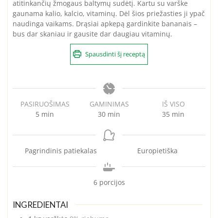
atitinkančių žmogaus baltymų sudėtį. Kartu su varške
gaunama kalio, kalcio
,
vitaminų. Dėl šios priežasties ji ypač
naudinga vaikams. Drąsiai apkepą gardinkite bananais –
bus dar skaniau ir gausite dar daugiau vitaminų.
Spausdinti šį receptą
PASIRUOŠIMAS
GAMINIMAS
IŠ VISO
minutes
minutes
minutes
5
min
30
min
35
min
Pagrindinis patiekalas
Europietiška
6
porcijos
INGREDIENTAI