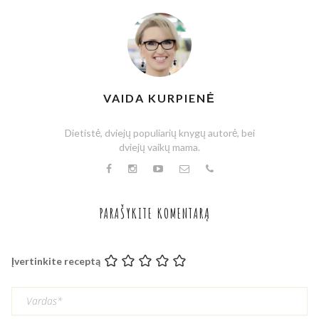
VAIDA KURPIENĖ
Dietistė, dviejų populiarių knygų autorė, bei
dviejų vaikų mama.
PARAŠYKITE KOMENTARĄ
Įvertinkite receptą