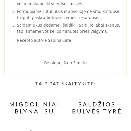
vėl pamalame iki vientisos masės.
Formuojame rutuliukus ir apvoliojome smulkintuose,
truputi paskrudintuose žemės riešutuose.
Saldainiukus dedame į šaldiklį. Šalti jie labai skanūs,
tad išimame vos kelios minutės prieš valgymą.
Recepto autorė Sabina Sate
—
Be pieno, Nuo 3 metų
TAIP PAT SKAITYKITE:
MIGDOLINIAI
SALDŽIOS
BLYNAI SU
BULVĖS TYRĖ
OBUOLIAIS