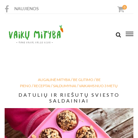
0
NAUJIENOS
PARDUOTUVĖ
RECEPTAI
STRAIPSNIAI
/
/
AUGALINĖ MITYBA
BE GLITIMO
BE
KONTAKTAI
/
/
/
PIENO
RECEPTAI
SALDUMYNAI
VAIKAMS NUO 3 METŲ
DATULIŲ IR RIEŠUTŲ SVIESTO
SALDAINIAI