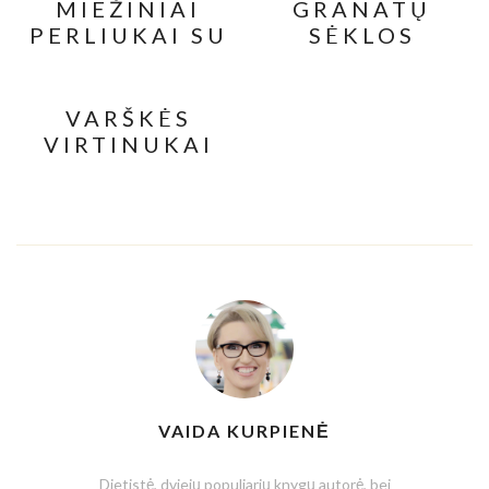
MIEŽINIAI
GRANATŲ
PERLIUKAI SU
SĖKLOS
VIŠTIENA IR
SVEIKAM IR
DARŽOVĖMIS
MAISTINGAM
UŽKANDŽIUI
VARŠKĖS
VIRTINUKAI
SU
RAUDONAISIAIS
LĘŠIAIS
VAIDA KURPIENĖ
Dietistė, dviejų populiarių knygų autorė, bei