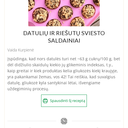
DATULIŲ IR RIEŠUTŲ SVIESTO
SALDAINIAI
Vaida Kurpienė
Įspūdinga, kad nors datulės turi net ~63 g cukrų/100 g, bet
dėl didžiulio skaidulų kiekio jų glikeminis indeksas, t.y.,
kaip greitai ir kiek produktas kelia gliukozės kiekį kraujyje,
yra pakankamai žemas, vos 42! Tai reiškia, kad suvalgius
datulę, gliukozė kyla santykinai lėtai,
išvengiame
uždegiminių procesų.
Spausdinti šį receptą