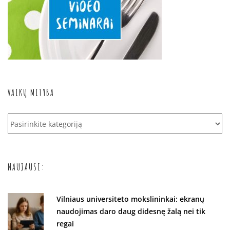
VAIKŲ MITYBA
Vaikų
mityba
NAUJAUSI:
Vilniaus universiteto mokslininkai: ekranų
naudojimas daro daug didesnę žalą nei tik
regai