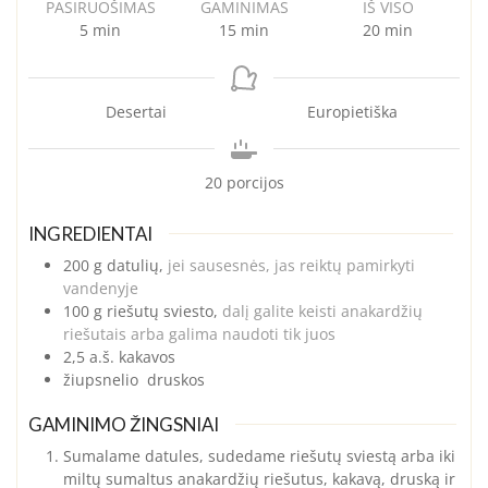
PASIRUOŠIMAS
GAMINIMAS
IŠ VISO
minutes
minutes
minutes
5
min
15
min
20
min
Desertai
Europietiška
20
porcijos
INGREDIENTAI
200
g
datulių,
jei sausesnės, jas reiktų pamirkyti
vandenyje
100
g
riešutų sviesto,
dalį galite keisti anakardžių
riešutais arba galima naudoti tik juos
2,5
a.š.
kakavos
žiupsnelio
druskos
GAMINIMO ŽINGSNIAI
Sumalame datules, sudedame riešutų sviestą arba iki
miltų sumaltus anakardžių riešutus, kakavą, druską ir