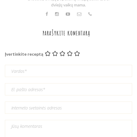
dviejų vaikų mama.
PARAŠYKITE KOMENTARĄ
Įvertinkite receptą