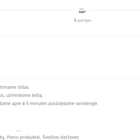
6
porcijos
riname šiltas.
tus, užminkome tešlą.
rdame apie 4-5 minutes pasūdytame vandenyje.
—
ų, Pieno produktai, Šviežios daržovės