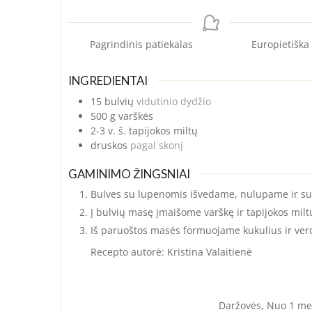
Pagrindinis patiekalas
Europietiška
INGREDIENTAI
15
bulvių
vidutinio dydžio
500
g
varškės
2-3
v. š.
tapijokos miltų
druskos
pagal skonį
GAMINIMO ŽINGSNIAI
Bulves su lupenomis išvedame, nulupame ir sut
Į bulvių masę įmaišome varškę ir tapijokos mil
Iš paruoštos masės formuojame kukulius ir ve
Recepto autorė: Kristina Valaitienė
Daržovės, Nuo 1 met