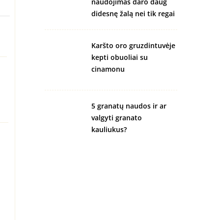
naudojimas daro daug
didesnę žalą nei tik regai
Karšto oro gruzdintuvėje
kepti obuoliai su
cinamonu
5 granatų naudos ir ar
valgyti granato
kauliukus?