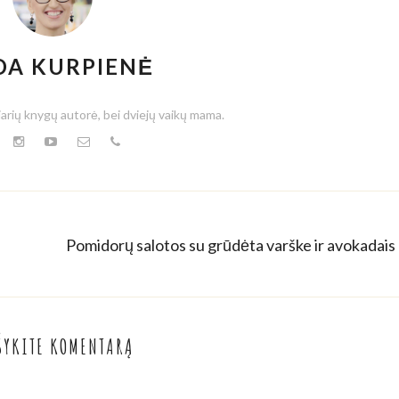
DA KURPIENĖ
iarių knygų autorė, bei dviejų vaikų mama.
Pomidorų salotos su grūdėta varške ir avokadais
ŠYKITE KOMENTARĄ