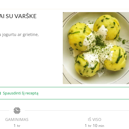
AI SU VARŠKE
 jogurtu ar grietine,
Spausdinti šį receptą
GAMINIMAS
IŠ VISO
hour
hour
minutes
1
1
10
hr
hr
min