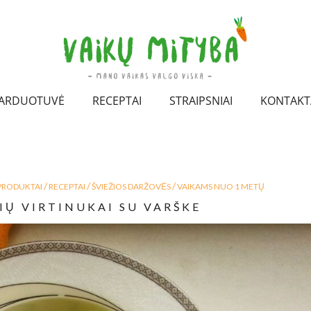
ARDUOTUVĖ
RECEPTAI
STRAIPSNIAI
KONTAKT
/
/
/
PRODUKTAI
RECEPTAI
ŠVIEŽIOS DARŽOVĖS
VAIKAMS NUO 1 METŲ
VIŲ VIRTINUKAI SU VARŠKE