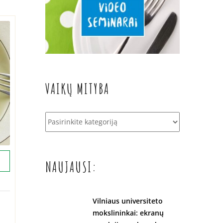
VAIKŲ MITYBA
Vaikų
mityba
NAUJAUSI:
Vilniaus universiteto
mokslininkai: ekranų