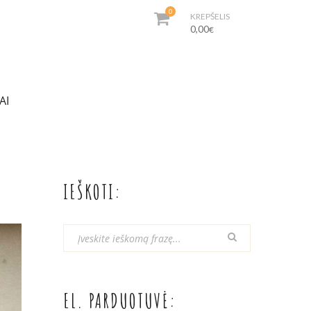
0
KREPŠELIS
0,00
€
AI
IEŠKOTI:
EL. PARDUOTUVĖ: