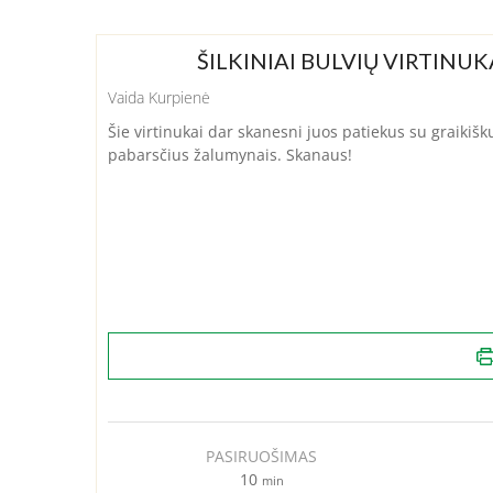
ŠILKINIAI BULVIŲ VIRTINUK
Vaida Kurpienė
Šie virtinukai dar skanesni juos patiekus su graikišku
pabarsčius žalumynais. Skanaus!
PASIRUOŠIMAS
minutes
10
min