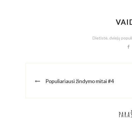
VAI
Dietistė, dviejų popul
Populiariausi žindymo mitai #4
PARA