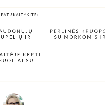
 PAT SKAITYKITE:
AUDONŲJŲ
PERLINĖS KRUOP
PUPELIŲ IR
SU MORKOMIS I
ŽIRNELIAIS
POMIDORŲ
KARONAI SU
ILIKŲ PESTO
AITĖJE KEPTI
BUOLIAI SU
TACIJOMIS IR
NAKARDŽIŲ
RIEŠUTAIS