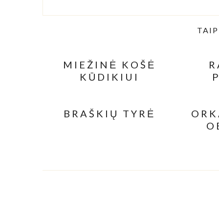
TAIP
MIEŽINĖ KOŠĖ
R
KŪDIKIUI
MA
BAZ
BRAŠKIŲ TYRĖ
ORK
O
PIS
A