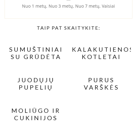
Nuo 1 metų, Nuo 3 metų, Nuo 7 metų, Vaisiai
TAIP PAT SKAITYKITE:
SUMUŠTINIAI
KALAKUTIENOS
SU GRŪDĖTA
KOTLETAI
VARŠKE IR
ĮDARYTI
AVOKADU
VIRTU
KIAUŠINIU
JUODŲJŲ
PURUS
PUPELIŲ
VARŠKĖS
MAKARONAI
APKEPAS SU
SU APYNIŲ
SMIDRAIS
ŪGLIAIS
MOLIŪGO IR
CUKINIJOS
BLYNAI SU
TOFU