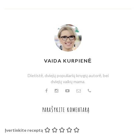
VAIDA KURPIENĖ
Dietistė, dviejų populiarių knygų autorė, bei
dviejų vaikų mama.
PARAŠYKITE KOMENTARĄ
Įvertinkite receptą