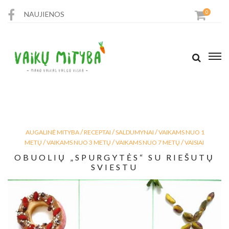
0
NAUJIENOS
PARDUOTUVĖ
RECEPTAI
STRAIPSNIAI
/
/
/
AUGALINĖ MITYBA
RECEPTAI
SALDUMYNAI
VAIKAMS NUO 1
KONTAKTAI
/
/
/
METŲ
VAIKAMS NUO 3 METŲ
VAIKAMS NUO 7 METŲ
VAISIAI
OBUOLIŲ „SPURGYTĖS“ SU RIEŠUTŲ
SVIESTU