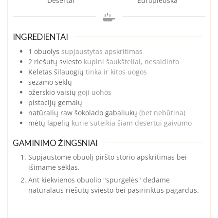
Desertai
Europietiška
INGREDIENTAI
1
obuolys
supjaustytas apskritimas
2
riešutų sviesto
kupini šaukšteliai, nesaldinto
Keletas
šilauogių
tinka ir kitos uogos
sezamo sėklų
ožerskio vaisių
goji uohos
pistacijų gemalų
natūralių raw šokolado gabaliukų
(bet nebūtina)
mėtų lapelių
kurie suteikia šiam desertui gaivumo
GAMINIMO ŽINGSNIAI
Supjaustome obuolį piršto storio apskritimas bei
išimame sėklas.
Ant kiekvienos obuolio "spurgelės" dedame
natūralaus riešutų sviesto bei pasirinktus pagardus.
—