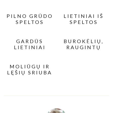
PILNO GRŪDO
LIETINIAI IŠ
SPELTOS
SPELTOS
KEKSIUKAI SU
MILTŲ
RAZINOMIS
GARDŪS
BUROKĖLIŲ,
LIETINIAI
RAUGINTŲ
BLYNAI BE
KOPŪSTŲ IR
GLITIMO
PUPELIŲ
SALOTOS
MOLIŪGŲ IR
LĘŠIŲ SRIUBA
SU
KEPINTOMIS
SĖKLOMIS