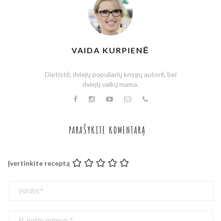
VAIDA KURPIENĖ
Dietistė, dviejų populiarių knygų autorė, bei
dviejų vaikų mama.
PARAŠYKITE KOMENTARĄ
Įvertinkite receptą