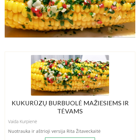
KUKURŪZŲ BURBUOLĖ MAŽIESIEMS IR
TĖVAMS
Vaida Kurpienė
Nuotrauka ir aštrioji versija Rita Žitaveckaitė