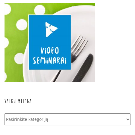
VAIKŲ MITYBA
Vaikų
mityba