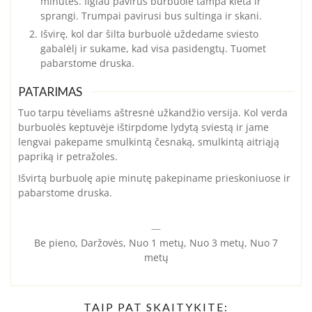
minutes. Ilgiau pavirus burbuolė tampa kieta ir
sprangi. Trumpai pavirusi bus sultinga ir skani.
Išvirę, kol dar šilta burbuolė uždedame sviesto
gabalėlį ir sukame, kad visa pasidengtų. Tuomet
pabarstome druska.
PATARIMAS
Tuo tarpu tėveliams aštresnė užkandžio versija. Kol verda
burbuolės keptuvėje ištirpdome lydytą sviestą ir jame
lengvai pakepame smulkintą česnaką, smulkintą aitriąją
papriką ir petražoles.
Išvirtą burbuolę apie minutę pakepiname prieskoniuose ir
pabarstome druska.
—
Be pieno, Daržovės, Nuo 1 metų, Nuo 3 metų, Nuo 7
metų
TAIP PAT SKAITYKITE: