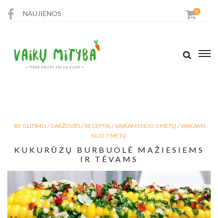
0
NAUJIENOS
PARDUOTUVĖ
RECEPTAI
STRAIPSNIAI
/
/
/
/
BE GLITIMO
DARŽOVĖS
RECEPTAI
VAIKAMS NUO 3 METŲ
VAIKAMS
KONTAKTAI
NUO 7 METŲ
KUKURŪZŲ BURBUOLĖ MAŽIESIEMS
IR TĖVAMS