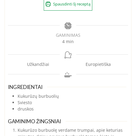
Spausdinti šį receptą
GAMINIMAS
minutes
4
min
Užkandžiai
Europietiška
INGREDIENTAI
Kukurūzų burbuolių
Sviesto
druskos
GAMINIMO ŽINGSNIAI
Kukurūzo burbuolę verdame trumpai, apie keturias