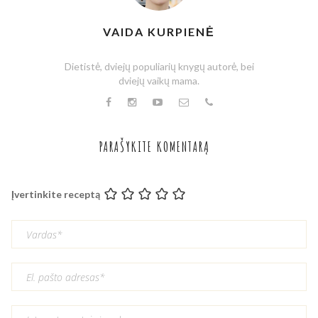
VAIDA KURPIENĖ
Dietistė, dviejų populiarių knygų autorė, bei
dviejų vaikų mama.
PARAŠYKITE KOMENTARĄ
Įvertinkite receptą