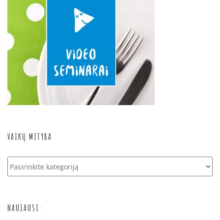
VAIKŲ MITYBA
Vaikų
mityba
NAUJAUSI: