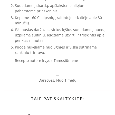
Sudedame į skardą, apšlakstome aliejumi,
pabarstome prieskoniais.
Kepame 160 C laipsnių įkaitintoje orkaitėje apie 30
minučių.
Iškepusias daržoves, virtus lęšius sudedame į puodą,
užpilame sultiniu, leidžiame užvirti ir troškintis apie
penkias minutes.
Puodą nukeliame nuo ugnies ir viską sutriname
rankiniu trintuvu.
Recepto autorė Irvyda Tamošiūnienė
—
Daržovės, Nuo 1 metų
TAIP PAT SKAITYKITE: