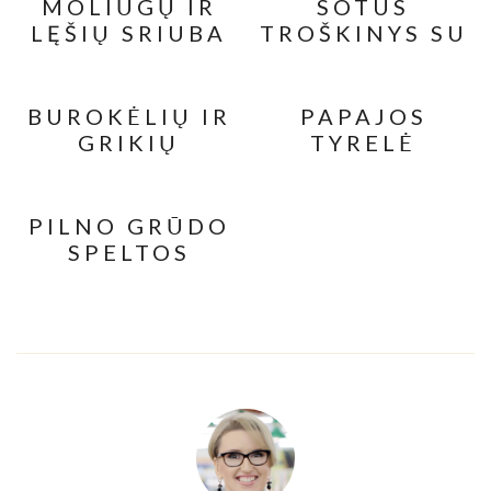
MOLIŪGŲ IR
SOTUS
LĘŠIŲ SRIUBA
TROŠKINYS SU
SU
MĖSA IR
KEPINTOMIS
DARŽOVĖMIS
SĖKLOMIS
BUROKĖLIŲ IR
PAPAJOS
GRIKIŲ
TYRELĖ
KOTLETAI
PILNO GRŪDO
SPELTOS
KEKSIUKAI SU
RAZINOMIS