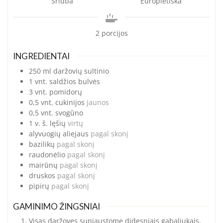
Sriuba
Europietiška
2
porcijos
INGREDIENTAI
250
ml
daržovių sultinio
1
vnt.
saldžios bulvės
3
vnt.
pomidorų
0,5
vnt.
cukinijos
jaunos
0,5
vnt.
svogūno
1
v. š.
lęšių
virtų
alyvuogių aliejaus
pagal skonį
bazilikų
pagal skonį
raudonėlio
pagal skonį
mairūnų
pagal skonį
druskos
pagal skonį
pipirų
pagal skonį
GAMINIMO ŽINGSNIAI
Visas daržoves supjaustome didesniais gabaliukais.