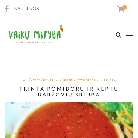
0
NAUJIENOS
PARDUOTUVĖ
RECEPTAI
STRAIPSNIAI
/
/
/
DARŽOVĖS
RECEPTAI
SRIUBA
VAIKAMS NUO 1 METŲ
KONTAKTAI
TRINTA POMIDORŲ IR KEPTŲ
DARŽOVIŲ SRIUBA