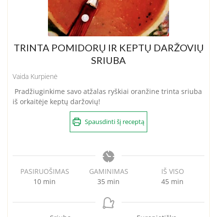
TRINTA POMIDORŲ IR KEPTŲ DARŽOVIŲ
SRIUBA
Vaida Kurpienė
Pradžiuginkime savo atžalas ryškiai oranžine trinta sriuba
iš orkaitėje keptų daržovių!
Spausdinti šį receptą
PASIRUOŠIMAS
GAMINIMAS
IŠ VISO
minutes
minutes
minutes
10
min
35
min
45
min