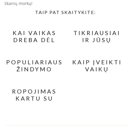
Skanių morkų!
TAIP PAT SKAITYKITE:
KAI VAIKAS
TIKRIAUSIAI
DREBA DĖL
IR JŪSŲ
ŠOKOLADO
VAIKAI GAUNA
KENKSMINGŲ
TRANSRIEBALŲ,
POPULIARIAUSI
KAIP ĮVEIKTI
KARTU SU
ŽINDYMO
VAIKŲ
POPULIARIAIS
MITAI #2
NUOTAIKOS
PRODUKTAIS.
SUTRIKIMUS –
MOKSLINIAI
ROPOJIMAS
RECEPTAI
KARTU SU
KŪDIKIU