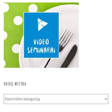
VAIKŲ MITYBA
Vaikų
mityba