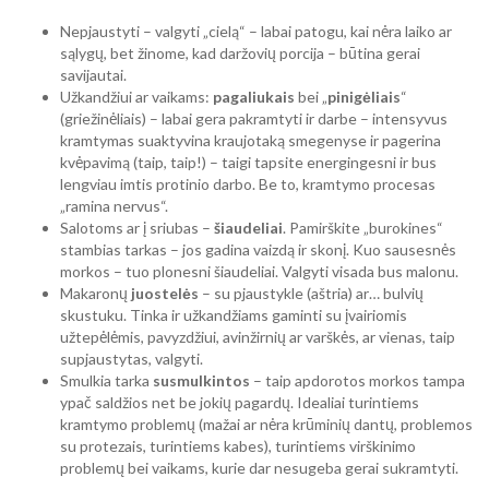
Nepjaustyti – valgyti „cielą“ – labai patogu, kai nėra laiko ar
sąlygų, bet žinome, kad daržovių porcija – būtina gerai
savijautai.
Užkandžiui ar vaikams:
pagaliukais
bei „
pinigėliais
“
(griežinėliais) – labai gera pakramtyti ir darbe – intensyvus
kramtymas suaktyvina kraujotaką smegenyse ir pagerina
kvėpavimą (taip, taip!) – taigi tapsite energingesni ir bus
lengviau imtis protinio darbo. Be to, kramtymo procesas
„ramina nervus“.
Salotoms ar į sriubas –
šiaudeliai
. Pamirškite „burokines“
stambias tarkas – jos gadina vaizdą ir skonį. Kuo sausesnės
morkos – tuo plonesni šiaudeliai. Valgyti visada bus malonu.
Makaronų
juostelės
– su pjaustykle (aštria) ar… bulvių
skustuku. Tinka ir užkandžiams gaminti su įvairiomis
užtepėlėmis, pavyzdžiui, avinžirnių ar varškės, ar vienas, taip
supjaustytas, valgyti.
Smulkia tarka
susmulkintos
– taip apdorotos morkos tampa
ypač saldžios net be jokių pagardų. Idealiai turintiems
kramtymo problemų (mažai ar nėra krūminių dantų, problemos
su protezais, turintiems kabes), turintiems virškinimo
problemų bei vaikams, kurie dar nesugeba gerai sukramtyti.