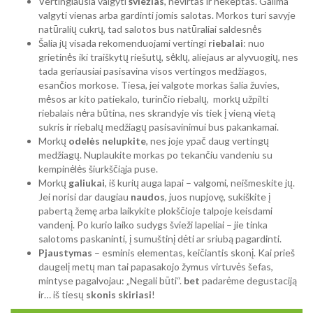
Vertingiausia valgyti
šviežias
, nevirtas ir nekeptas. Galima
valgyti vienas arba gardinti jomis salotas. Morkos turi savyje
natūralių cukrų, tad salotos bus natūraliai saldesnės
Šalia jų visada rekomenduojami vertingi
riebalai
: nuo
grietinės iki traiškytų riešutų, sėklų, aliejaus ar alyvuogių, nes
tada geriausiai pasisavina visos vertingos medžiagos,
esančios morkose. Tiesa, jei valgote morkas šalia žuvies,
mėsos ar kito patiekalo, turinčio riebalų, morkų užpilti
riebalais nėra būtina, nes skrandyje vis tiek į vieną vietą
sukris ir riebalų medžiagų pasisavinimui bus pakankamai.
Morkų
odelės
nelupkite
, nes joje ypač daug vertingų
medžiagų. Nuplaukite morkas po tekančiu vandeniu su
kempinėlės šiurkščiąja puse.
Morkų
galiukai
, iš kurių auga lapai – valgomi, neišmeskite jų.
Jei norisi dar daugiau
naudos
, juos nupjovę, sukiškite į
pabertą žemę arba laikykite plokščioje talpoje keisdami
vandenį. Po kurio laiko sudygs švieži lapeliai – jie tinka
salotoms paskaninti, į sumuštinį dėti ar sriubą pagardinti.
Pjaustymas
– esminis elementas, keičiantis skonį. Kai prieš
daugelį metų man tai papasakojo žymus virtuvės šefas,
mintyse pagalvojau: „Negali būti“.
bet
padarėme degustaciją
ir… iš tiesų
skonis
skiriasi
!