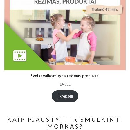
Sveika vaiko mityba: režimas, produktai
14,99
€
Į krepšelį
KAIP PJAUSTYTI IR SMULKINTI
MORKAS?