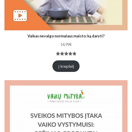
Vaikas nevalgo normalaus maisto: ką daryti?
14,99
€
Įvertinimas:
1
5.00
iš 5
Į krepšelį
(viso
įvertinimų:
)