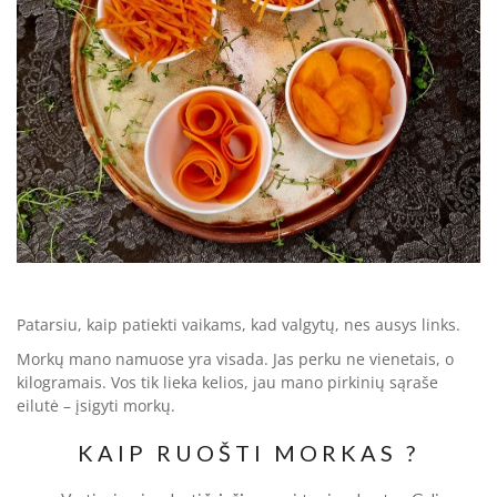
Patarsiu, kaip patiekti vaikams, kad valgytų, nes ausys links.
Morkų mano namuose yra visada. Jas perku ne vienetais, o
kilogramais. Vos tik lieka kelios, jau mano pirkinių sąraše
eilutė – įsigyti morkų.
KAIP RUOŠTI MORKAS ?