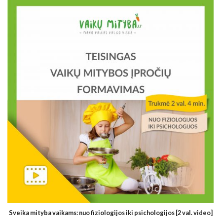
Sveika mityba vaikams: nuo fiziologijos iki psichologijos [2 val. video]