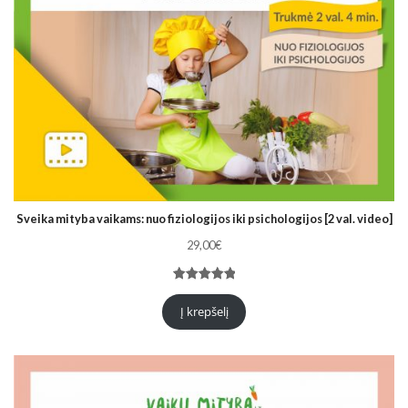
Sveika mityba vaikams: nuo fiziologijos iki psichologijos [2 val. video]
29,00
€
Įvertinimas:
3
5.00
iš 5
Į krepšelį
(viso
įvertinimų:
)