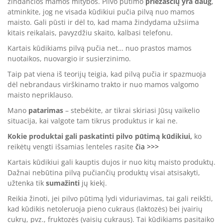
žindančios mamos mitybos. Pilvo pūtimo
priežasčių yra daug
,
atminkite, jog ne visada kūdikiui pučia pilvą nuo mamos
maisto. Gali pūsti ir dėl to, kad mama žindydama užsiima
kitais reikalais, pavyzdžiu skaito, kalbasi telefonu.
Kartais kūdikiams pilvą pučia net… nuo prastos mamos
nuotaikos, nuovargio ir susierzinimo.
Taip pat viena iš teorijų teigia, kad pilvą pučia ir spazmuoja
dėl nebrandaus virškinamo trakto ir nuo mamos valgomo
maisto nepriklauso.
Mano
patarimas
– stebėkite, ar tikrai skiriasi Jūsų vaikelio
situacija, kai valgote tam tikrus produktus ir kai ne.
Kokie produktai gali paskatinti pilvo pūtimą kūdikiui,
ko
reikėtų vengti išsamias lenteles rasite
čia >>>
Kartais kūdikiui gali kauptis dujos ir nuo kitų maisto produktų.
Dažnai nebūtina pilvą pučiančių produktų visai atsisakyti,
užtenka tik
sumažinti
jų kiekį.
Reikia žinoti, jei pilvo pūtimą lydi viduriavimas, tai gali reikšti,
kad kūdikis netoleruoja pieno cukraus (laktozės) bei įvairių
cukrų, pvz., fruktozės (vaisių cukraus). Tai kūdikiams pasitaiko