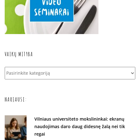
VAIKŲ MITYBA
Vaikų
mityba
NAUJAUSI:
Vilniaus universiteto mokslininkai: ekranų
naudojimas daro daug didesnę žalą nei tik
regai