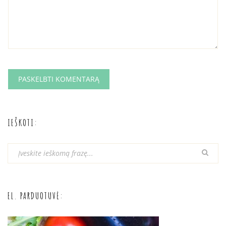
IEŠKOTI:
EL. PARDUOTUVĖ: