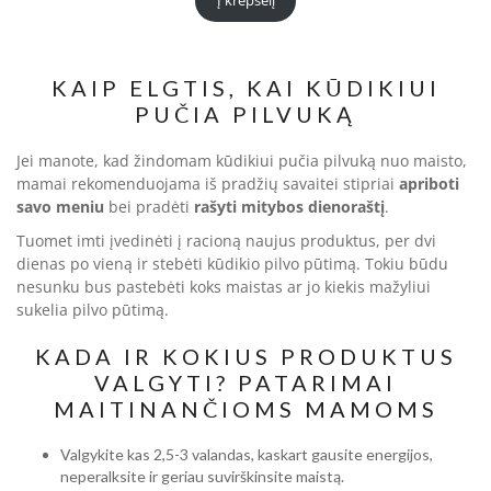
Į krepšelį
KAIP ELGTIS, KAI KŪDIKIUI
PUČIA PILVUKĄ
Jei manote, kad žindomam kūdikiui pučia pilvuką nuo maisto,
mamai rekomenduojama iš pradžių savaitei stipriai
apriboti
savo meniu
bei pradėti
rašyti mitybos dienoraštį
.
Tuomet imti įvedinėti į racioną naujus produktus, per dvi
dienas po vieną ir stebėti kūdikio pilvo pūtimą. Tokiu būdu
nesunku bus pastebėti koks maistas ar jo kiekis mažyliui
sukelia pilvo pūtimą.
KADA IR KOKIUS PRODUKTUS
VALGYTI? PATARIMAI
MAITINANČIOMS MAMOMS
Valgykite kas 2,5-3 valandas, kaskart gausite energijos,
neperalksite ir geriau suvirškinsite maistą.