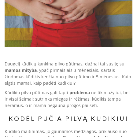
Daugelį kūdikių kankina pilvo pūtimas, dažnai tai susiję su
mamos mityba
, ypač pirmaisiais 3 mėnesiais. Kartais
žindomas kūdikis kenčia nuo pilvo pūtimo ir 5 mėnesius. Kaip
elgtis mamai, kaip padėti kūdikiui?
Kūdikio pilvo pūtimas gali tapti
problema
ne tik mažyliui, bet
ir visai šeimai: sutrinka miegas ir rėžimas, kūdikis tampa
neramus, o ir mama negauna progos pailsėti.
KODĖL PUČIA PILVĄ KŪDIKIUI
Kūdikio maitinimas, jo gaunamos medžiagos, priklauso nuo