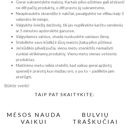
Gerai sukramtykite maistą. Kartais pilvo pūtimas gali atsirasti
ne dėl pačių produktų, o dėl prasto jų sukramtymo.
Neapkraukite skrandžio ir nakčiai, pavalgykite ne vėliau kaip 3
valandos iki miego.
Valgykite šviežių daržovių, tik jas nuplikykite karštu vandeniu
ar 5 minutes apdorokite garuose.
Valgydamos vaisius, visada nuskuskite vaisiaus žievę.
Stebėkite savo kūdikį ir jūsų maisto įtaką pilvo pūtimui.
Jei kūdikio pilvelį pučia, vienu metu stenkitės nemaišyti
sunkiai virškinamų produktų. Vienu metu vienas sotesnis
produktas.
Maitinimo metu reikia stebėti, kad vaikas gerai apžiotų
spenelį ir prarytų kuo mažiau oro, o po to – padėkite jam
atsirūgti.
Būkite sveiki!
TAIP PAT SKAITYKITE:
MĖSOS NAUDA
BULVIŲ
VAIKUI
TRAŠKUČIAI
IR JŲ