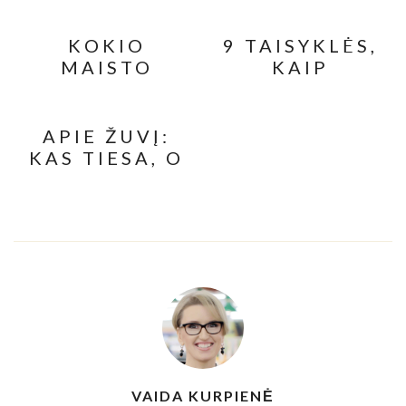
SUDĖTIS:
GALITE
KOKIO
9 TAISYKLĖS,
APSIGAUTI
MAISTO
KAIP
IEŠKODAMI
REIKĖTŲ
SUTVARKYTI
SVEIKESNIŲ
VENGTI
ŠALDYTUVĄ,
BŪSIMAI
KAD
APIE ŽUVĮ:
MAMAI? (2
SUMAŽĖTŲ
KAS TIESA, O
DALIS)
IŠMETAMO
KAS – NE
MAISTO
KIEKIAI
VAIDA KURPIENĖ