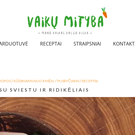
ARDUOTUVĖ
RECEPTAI
STRAIPSNIAI
KONTAKT
/
/
/
UOPOS
KŪDIKIAMS NUO 8 MĖN.
PUSRYČIAMS
RECEPTAI
SU SVIESTU IR RIDIKĖLIAIS