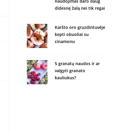
naudojimas daro daug
didesnę žalą nei tik regai
Karšto oro gruzdintuvėje
kepti obuoliai su
cinamonu
5 granatų naudos ir ar
valgyti granato
kauliukus?