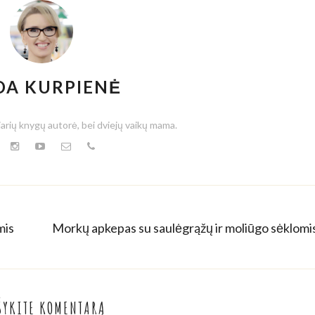
DA KURPIENĖ
iarių knygų autorė, bei dviejų vaikų mama.
mis
Morkų apkepas su saulėgrąžų ir moliūgo sėklomi
ŠYKITE KOMENTARĄ