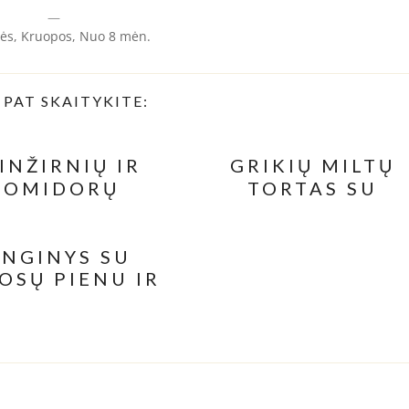
—
ės, Kruopos, Nuo 8 mėn.
 PAT SKAITYKITE:
INŽIRNIŲ IR
GRIKIŲ MILTŲ
POMIDORŲ
TORTAS SU
GRIETINĖLE IR
OŠKINYS SU
ŠPINATAIS
ŠILAUOGĖMIS
INGINYS SU
OSŲ PIENU IR
JUODUOJU
ŠOKOLADU