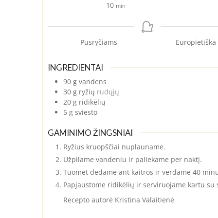
minutes
10
min
Pusryčiams
Europietiška
INGREDIENTAI
90
g
vandens
30
g
ryžių
rudųjų
20
g
ridikėlių
5
g
sviesto
GAMINIMO ŽINGSNIAI
Ryžius kruopščiai nuplauname.
Užpilame vandeniu ir paliekame per naktį.
Tuomet dedame ant kaitros ir verdame 40 minu
Papjaustome ridikėlių ir serviruojame kartu su 
Recepto autorė Kristina Valaitienė