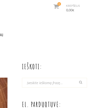
0
KREPŠELIS
0,00
€
AI
IEŠKOTI:
EL. PARDUOTUVĖ: