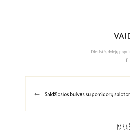
VAI
Dietistė, dviejų popul
Saldžiosios bulvės su pomidorų saloto
PARA