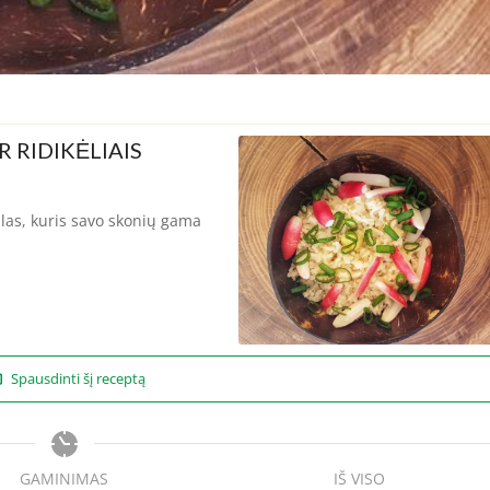
R RIDIKĖLIAIS
alas, kuris savo skonių gama
Spausdinti šį receptą
GAMINIMAS
IŠ VISO