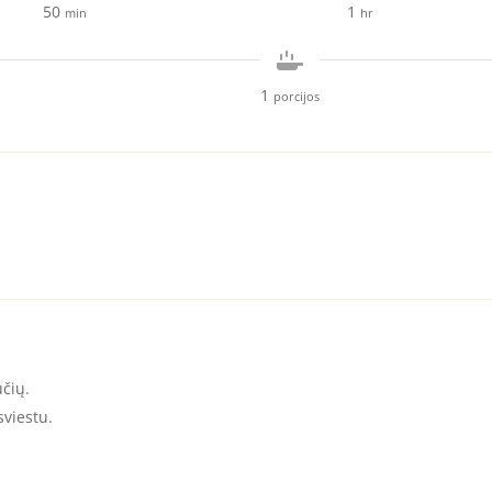
minutes
hour
50
1
min
hr
1
porcijos
čių.
sviestu.