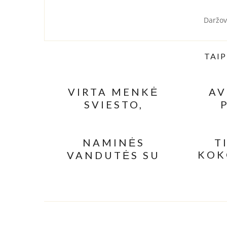
Daržov
TAIP
VIRTA MENKĖ
AV
SVIESTO,
PETRAŽOLIŲ IR
TR
PANKOLIŲ PADAŽE
NAMINĖS
T
KOK
VANDUTĖS SU
VARŠKE IR
AVIŽINIAIS
DRIBSNIAIS