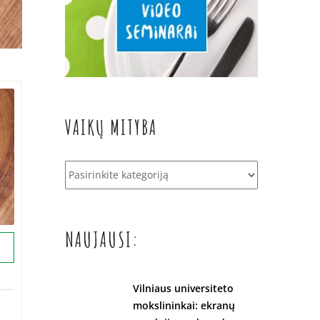
VAIKŲ MITYBA
Vaikų
mityba
NAUJAUSI:
Vilniaus universiteto
mokslininkai: ekranų