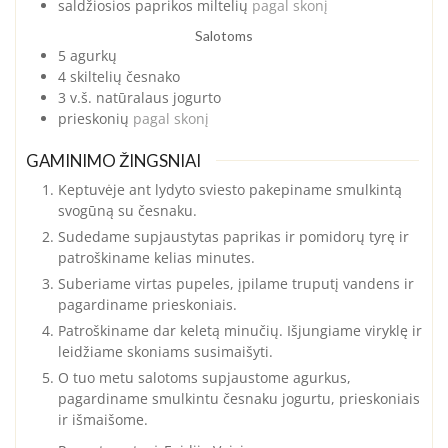
saldžiosios paprikos miltelių
pagal skonį
Salotoms
5
agurkų
4
skiltelių
česnako
3
v.š.
natūralaus jogurto
prieskonių
pagal skonį
GAMINIMO ŽINGSNIAI
Keptuvėje ant lydyto sviesto pakepiname smulkintą
svogūną su česnaku.
Sudedame supjaustytas paprikas ir pomidorų tyrę ir
patroškiname kelias minutes.
Suberiame virtas pupeles, įpilame truputį vandens ir
pagardiname prieskoniais.
Patroškiname dar keletą minučių. Išjungiame viryklę ir
leidžiame skoniams susimaišyti.
O tuo metu salotoms supjaustome agurkus,
pagardiname smulkintu česnaku jogurtu, prieskoniais
ir išmaišome.