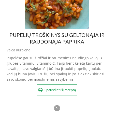
PUPELIŲ TROŠKINYS SU GELTONĄJA IR
RAUDONĄJA PAPRIKA
Vaida Kurpienė
Pupelėse gausu širdžiai ir raumenims naudingo kalio, B
grupės vitaminų, vitamino C. Taigi bent keletą kartų per
savaitę į savo valgiaraštį būtina įtraukti pupelių. Juolab,
kad jų būna įvairių rūšių bei spalvų ir jos šiek tiek skiriasi
savo skoniu bei maistinėmis savybėmis.
Spausdinti šį receptą