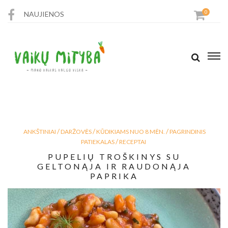
0
NAUJIENOS
PARDUOTUVĖ
RECEPTAI
STRAIPSNIAI
/
/
/
ANKŠTINIAI
DARŽOVĖS
KŪDIKIAMS NUO 8 MĖN.
PAGRINDINIS
KONTAKTAI
/
PATIEKALAS
RECEPTAI
PUPELIŲ TROŠKINYS SU
GELTONĄJA IR RAUDONĄJA
PAPRIKA