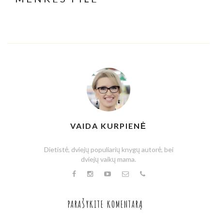
SU
KARAMELIZUOTAIS
SVOGŪNAIS
VAIDA KURPIENĖ
Dietistė, dviejų populiarių knygų autorė, bei
dviejų vaikų mama.
PARAŠYKITE KOMENTARĄ