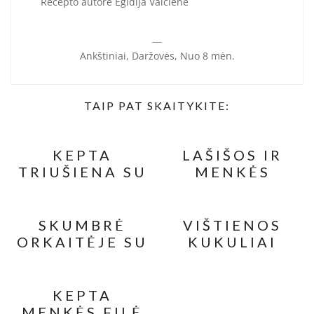
Recepto autorė Egidija Vaiciene
—
Ankštiniai, Daržovės, Nuo 8 mėn.
TAIP PAT SKAITYKITE:
KEPTA
LAŠIŠOS IR
TRIUŠIENA SU
MENKĖS
SVOGŪNAIS IR
MALTINUKAI
RAUGINTU
SU SVOGŪNŲ
AGURKU
LAIŠKAIS
SKUMBRĖ
VIŠTIENOS
ORKAITĖJE SU
KUKULIAI
„SALSA
VAIKAMS SU
VERDE“
DARŽOVĖMIS
PADAŽU
KEPTA
MENKĖS FILĖ