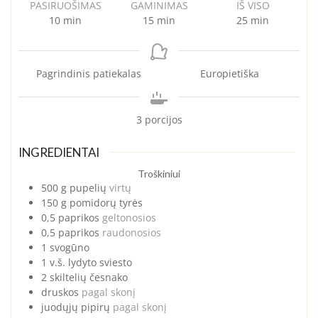
PASIRUOŠIMAS
GAMINIMAS
IŠ VISO
minutes
minutes
minutes
10
min
15
min
25
min
Pagrindinis patiekalas
Europietiška
3
porcijos
INGREDIENTAI
Troškiniui
500
g
pupelių
virtų
150
g
pomidorų tyrės
0,5
paprikos
geltonosios
0,5
paprikos
raudonosios
1
svogūno
1
v.š.
lydyto sviesto
2
skiltelių
česnako
druskos
pagal skonį
juodųjų pipirų
pagal skonį