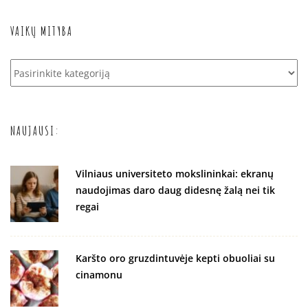
VAIKŲ MITYBA
Vaikų
mityba
NAUJAUSI:
Vilniaus universiteto mokslininkai: ekranų
naudojimas daro daug didesnę žalą nei tik
regai
Karšto oro gruzdintuvėje kepti obuoliai su
cinamonu